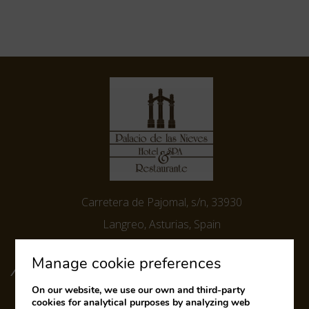
Carretera de Pajomal, s/n, 33930
Langreo, Asturias, Spain
Email:
hotelpalaciodelasnieves@gmail.com
Manage cookie preferences
Tel:
(+34) 684 60 07 02
FOLLOW US ON SOCIAL MEDIA
On our website, we use our own and third-party
cookies for analytical purposes by analyzing web