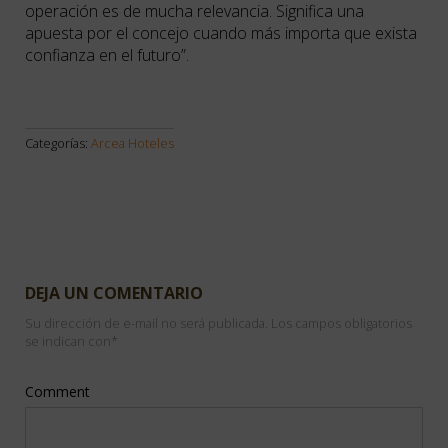
operación es de mucha relevancia. Significa una
apuesta por el concejo cuando más importa que exista
confianza en el futuro”.
Categorías:
Arcea Hoteles
DEJA UN COMENTARIO
Su dirección de e-mail no será publicada. Los campos obligatorios
se indican con
*
Comment