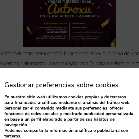
changing
dates.
n disfraz durante semanas? Si buscas ser el rey o la reina del 
imo viernes 4 de marzo una cena baile con DJ para celebrar el
Gestionar preferencias sobre cookies
En nuestro sitio web utilizamos cookies propias y de terceros
para finalidades analíticas mediante el análisis del tráfico web,
personalizar el contenido mediante sus preferencias, ofrecer
funciones de redes sociales y mostrarle publicidad personalizada
en base a un perfil elaborado a partir de sus hábitos de
navegación.
Podemos compartir la información analítica o publicitaria con
terceros.