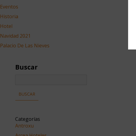
Eventos
Historia
Hotel
Navidad 2021
Palacio De Las Nieves
Buscar
Categorías
Antroxu
Arcea Hoteles