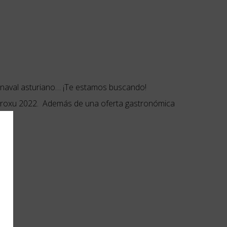
carnaval asturiano… ¡Te estamos buscando!
 Antroxu 2022. Además de una oferta gastronómica