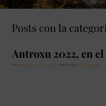
the
down
arrow
key
to
Posts con la categor
interact
with
the
calendar
and
select
Antroxu 2022, en el 
a
date.
Press
the
Por
Hotel Palacio de las nieves
|
1 March, 2022
|
0 comentarios
question
mark
key
to
get
the
keyboard
shortcuts
for