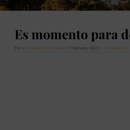
the
down
arrow
key
to
Es momento para d
interact
with
the
calendar
Por
Hotel Palacio de las nieves
|
10 January, 2022
|
2 comentarios
and
select
a
date.
Press
the
question
mark
key
to
get
the
keyboard
shortcuts
for