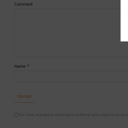
Comment
*
Name
Por favor, marque la casilla para confirmar que usted no es u