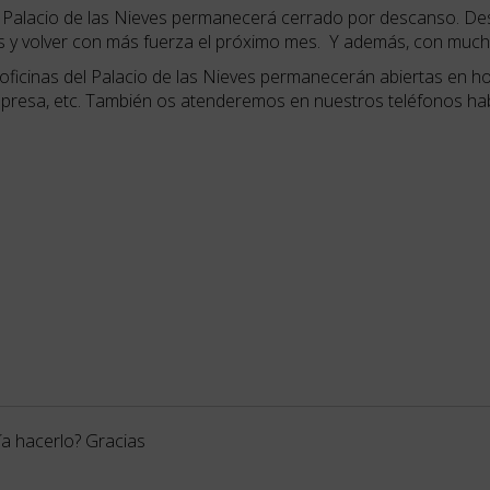
changing
el Palacio de las Nieves permanecerá cerrado por descanso. De
dates.
as y volver con más fuerza el próximo mes. Y además, con muc
 oficinas del Palacio de las Nieves permanecerán abiertas en h
presa, etc. También os atenderemos en nuestros teléfonos habi
a hacerlo? Gracias