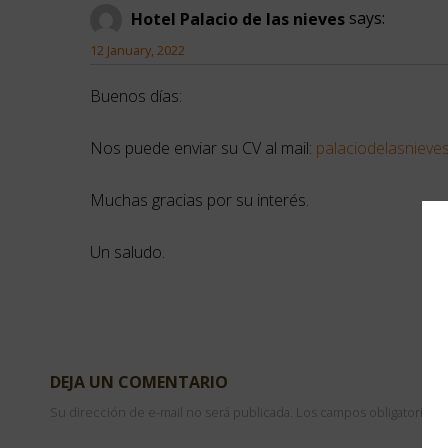
Hotel Palacio de las nieves
says:
12 January, 2022
Buenos días:
Nos puede enviar su CV al mail:
palaciodelasniev
Muchas gracias por su interés.
Un saludo.
DEJA UN COMENTARIO
Su dirección de e-mail no será publicada. Los campos obligatorios 